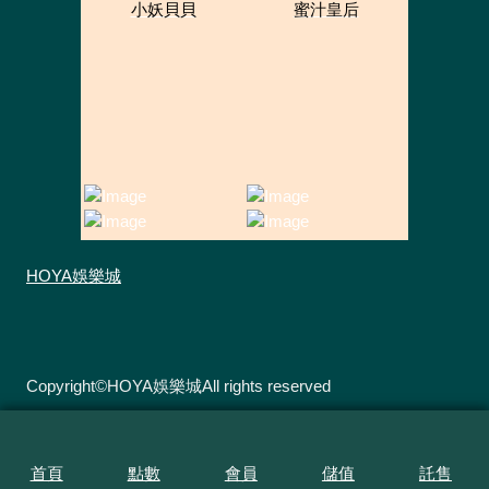
小妖貝貝
蜜汁皇后
HOYA娛樂城
Copyright©HOYA娛樂城All rights reserved
首頁
點數
會員
儲值
託售