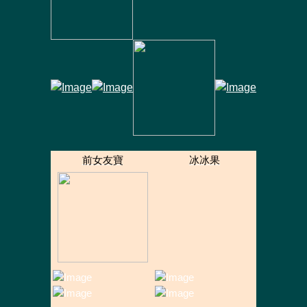
前女友寶
冰冰果