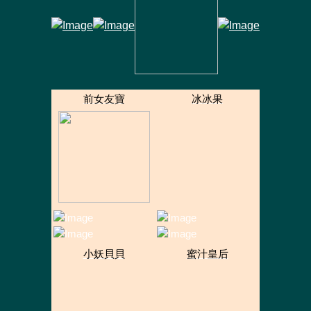
前女友寶
冰冰果
小妖貝貝
蜜汁皇后