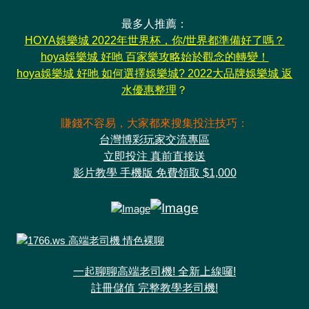
最多人推薦：
HOYA娛樂城 2022年世界杯，你/世界都準備好了嗎？
hoya娛樂城 好吔 百家樂攻略始於觀念的轉變！
hoya娛樂城 好吔 如何選擇娛樂城?
2022大品牌娛樂城 返
水優惠整理
？
賺錢不容易，大家都來搜集投注技巧：
台灣博彩玩家交流專區
立即投注 真前直接送
影片教學 手機版 免費領取 $1,000
一起聊聊高端老司機! 全新上線囉!
註冊儲值 完整教學老司機!