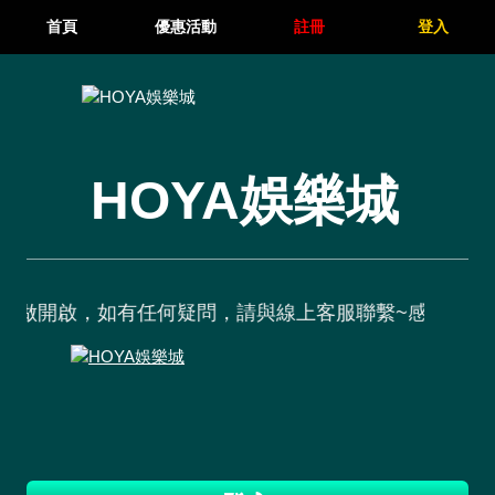
首頁
優惠活動
註冊
登入
HOYA娛樂城
瀏覽器做開啟，如有任何疑問，請與線上客服聯繫~感謝您