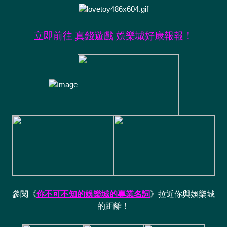
立即前往 真錢遊戲 娛樂城好康報報！
參閱《
你不可不知的娛樂城的專業名詞
》拉近你與娛樂城
的距離！