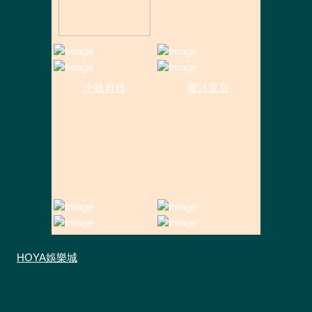
小妖貝貝
蜜汁皇后
HOYA娛樂城