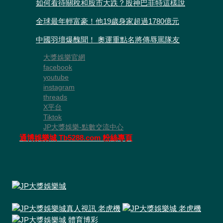
如何看待關稅和股市大跌？股神巴菲特這樣說
全球最年輕富豪！他19歲身家超過1780億元
中國羽壇爆醜聞！ 奧運重點名將傳辱罵隊友
大獎娛樂官網
facebook
youtube
instagram
threads
X平台
Tiktok
JP大獎娛樂-點數交流中心
通博娛樂城 Tb5288.com 粉絲專頁