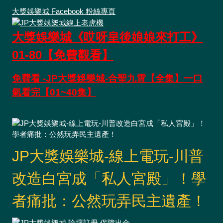
大獎娛樂城 Facebook 粉絲專頁
大獎娛樂城《哎呀皇後娘娘來打工》
01-80【免費觀看】
免費看 -JP大獎娛樂城-合聖九霄【全集】一口
氣看完【01~40集】
JP大獎娛樂城-線上電玩-川普
改造白宮成「私人宮殿」！學
者痛批：公然玩弄民主遺產！