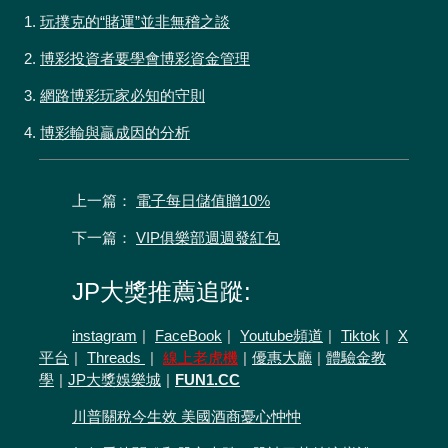
1.
玩撲克的“賭運”並非無稽之談
2.
博彩投資者要學會博彩資金管理
3.
網路博彩玩家必知的守則
4.
博彩輸與贏成因的分析
上一篇：
電子每日儲值贈10%
下一篇：
VIP俱樂部週週發紅包
JP大獎推薦追蹤:
instagram
|
FaceBook
|
Youtube頻道
|
Tiktok
|
X
平台
|
Threads
|
線上老虎機
|
優惠大廳
|
體驗金教
學
|
JP大獎娛樂城
|
FUN1.CC
川普關稅今生效 美國酒商憂心忡忡