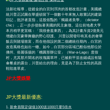
法新社報導，從鍍金的白宮到浮誇的首都改造計畫，美國總
統川普正試圖在華盛頓留下一個數十年來無人敢嘗試的建築
印記，批評者直指，這股俗豔的「獨裁者美學」（dictator
chic），正一步步侵蝕著美國的民主象徵。這位前地產大亨
本月稍早更宣稱：「我很會蓋東西」，為其計畫斥資2億美元
增建白宮豪華舞廳的野心辯護。 川普以開發印有其名的奢華
飯店與賭場致富，而在他假設的第二個總統任期內，白宮的
改造風格也如出一轍。如今，白宮部分區域已酷似他那位於
佛州、俗麗張揚的「橢圓形辦公室」（Mar-a-Lago）度假
村，尤其那片聞名的玫瑰園草坪，已被剷平並改鋪成設有陽
傘餐桌的露台，川普給出的理由，竟是為了防止女性的高跟
鞋陷進草皮。
JP大獎娛樂
JP大獎最新優惠:
1.
新會員限定儲值1000送1000只要5倍水