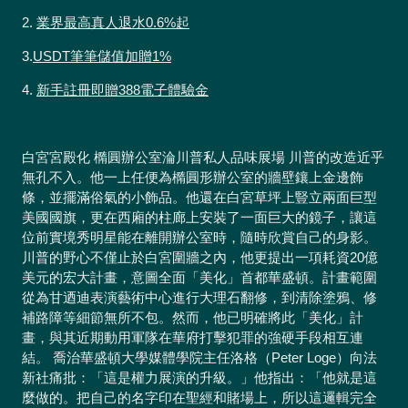
2.
業界最高真人退水0.6%起
3.
USDT筆筆儲值加贈1%
4.
新手註冊即贈388電子體驗金
白宮宮殿化 橢圓辦公室淪川普私人品味展場 川普的改造近乎
無孔不入。他一上任便為橢圓形辦公室的牆壁鑲上金邊飾
條，並擺滿俗氣的小飾品。他還在白宮草坪上豎立兩面巨型
美國國旗，更在西廂的柱廊上安裝了一面巨大的鏡子，讓這
位前實境秀明星能在離開辦公室時，隨時欣賞自己的身影。
川普的野心不僅止於白宮圍牆之內，他更提出一項耗資20億
美元的宏大計畫，意圖全面「美化」首都華盛頓。計畫範圍
從為甘迺迪表演藝術中心進行大理石翻修，到清除塗鴉、修
補路障等細節無所不包。然而，他已明確將此「美化」計
畫，與其近期動用軍隊在華府打擊犯罪的強硬手段相互連
結。 喬治華盛頓大學媒體學院主任洛格（Peter Loge）向法
新社痛批：「這是權力展演的升級。」他指出：「他就是這
麼做的。把自己的名字印在聖經和賭場上，所以這邏輯完全