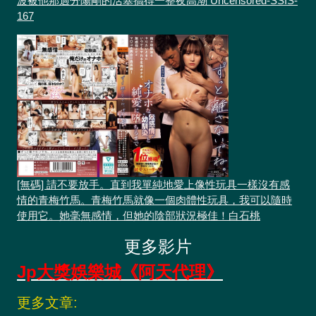
波被他那過分陽剛的活塞搞得一整夜高潮 Uncensored-SSIS-
167
[無碼] 請不要放手。直到我單純地愛上像性玩具一樣沒有感
情的青梅竹馬。青梅竹馬就像一個肉體性玩具，我可以隨時
使用它。她毫無感情，但她的陰部狀況極佳！白石桃
更多影片
Jp大獎娛樂城《阿天代理》
更多文章: