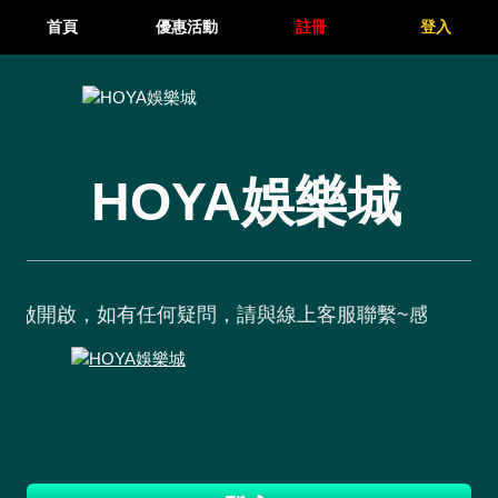
首頁
優惠活動
註冊
登入
HOYA娛樂城
覽器做開啟，如有任何疑問，請與線上客服聯繫~感謝您的